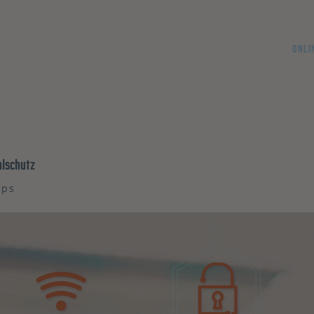
ONLI
hlschutz
pps