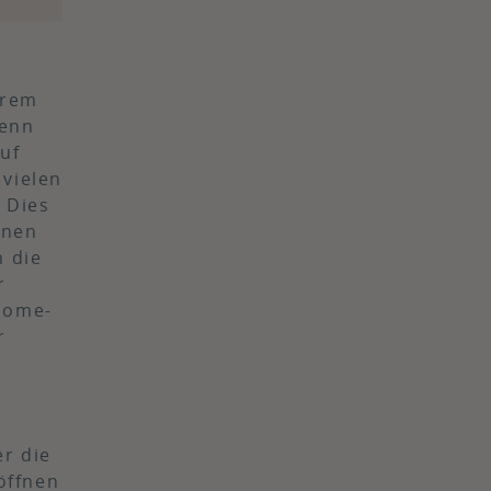
hrem
wenn
auf
 vielen
 Dies
nnen
m die
r
Home-
r
r die
 öffnen