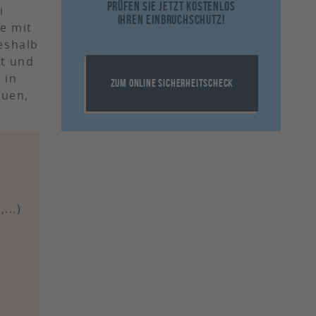
TABLET
Prüfen Sie jetzt kostenlos
i
Ihren Einbruchschutz!
e mit
eshalb
rt und
 in
ZUM ONLINE SICHERHEITSCHECK
auen,
...)