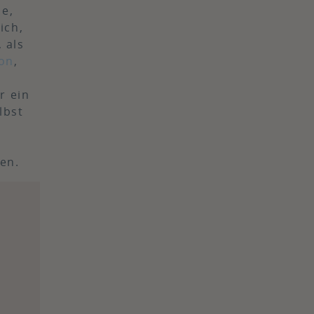
se,
ich,
 als
on
,
r ein
lbst
en.