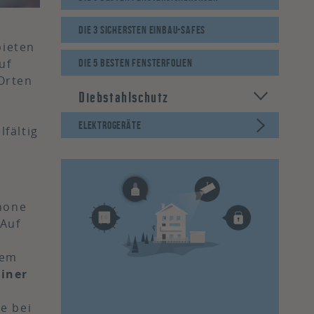
DIE 3 SICHERSTEN EINBAU-SAFES
bieten
uf
DIE 5 BESTEN FENSTERFOLIEN
Orten
Diebstahlschutz
ELEKTROGERÄTE
fältig
SMARTPHONE
DROHNEN
hone
KAMERA
 Auf
NAVI
dem
einer
NOTEBOOK
e bei