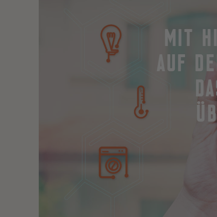
MIT H
AUF D
DA
Ü