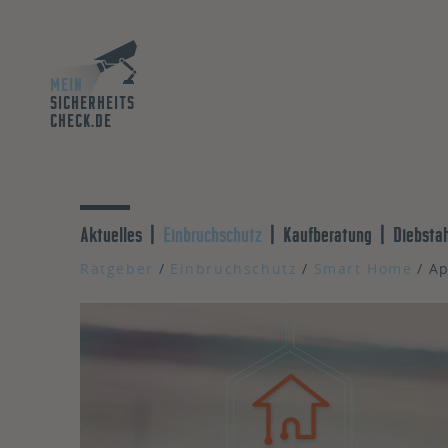
MEIN
SICHERHEITS
CHECK.DE
Aktuelles
Einbruchschutz
Kaufberatung
Diebsta
Ratgeber
Einbruchschutz
Smart Home
A